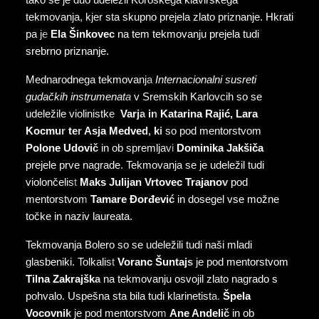
tako se je duo udeležil Koroškega klavirskega
tekmovanja, kjer sta skupno prejela zlato priznanje. Hkrati
pa je
Ela Šinkovec
na tem tekmovanju prejela tudi
srebrno priznanje.
Mednarodnega tekmovanja
Internacionalni susreti
gudačkih instrumenata
v Sremskih Karlovcih so se
udeležile violinistke
Varja
in
Katarina Rajić, Lara
Kocmur
ter
Asja Medved,
ki
so pod mentorstvom
Polone Udovič
in ob spremljavi
Dominika Jakšiča
prejele prve nagrade. Tekmovanja se je udeležil tudi
violončelist
Maks Julijan Vrtovec Trajanov
pod
mentorstvom
Tamare Đorđević
in dosegel vse možne
točke in naziv laureata.
Tekmovanja Bolero so se udeležili tudi naši mladi
glasbeniki. Tolkalist
Voranc Šuntajs
je pod mentorstvom
Tilna Zakrajška
na tekmovanju osvojil zlato nagrado s
pohvalo. Uspešna sta bila tudi klarinetista.
Špela
Vocovnik
je pod mentorstvom
Ane Andelič
in ob