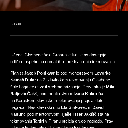
Nazaj
Učenci Glasbene šole Grosuplje tudi letos dosegajo
odlične uspehe na domačih in mednarodnih tekmovanjih.
Pianist
Jakob Ponikvar
je pod mentorstvom
Lovorke
Nemeš Dular
na 2. klavirskem tekmovanju Glasbene
šole Logatec osvojil srebrno priznanje. Prav tako je
Mila
Raljevič Čakš
, pod mentorstvom
Ivana Kukurića
na Koroškem klavriskem tekmovanju prejela zlato
nagrado. Naš klavirski duo
Ela Šinkovec
in
David
Kadunc
pod mentorstvom
Tjaše Fišer Jakšič
sta na
tekmovanju Tartini v Piranu prejela drugo nagrado. Prav