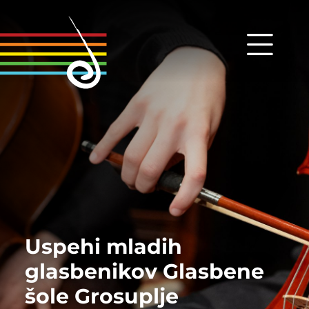
Uspehi mladih
glasbenikov Glasbene
šole Grosuplje