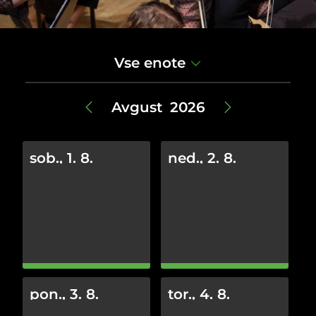
Vse enote
Avgust 2026
sob., 1. 8.
ned., 2. 8.
pon., 3. 8.
tor., 4. 8.