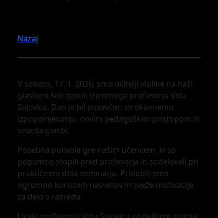
Nazaj
V soboto, 17. 1. 2026, smo učitelji violine na naši
glasbeni šoli gostili izjemnega profesorja Vida
Sajovica. Dan je bil posvečen strokovnemu
izpopolnjevanju, novim pedagoškim pristopom in
seveda glasbi.
​Posebna pohvala gre našim učencem, ki so
pogumno stopili pred profesorja in sodelovali pri
praktičnem delu seminarja. Pridobili smo
ogromno koristnih nasvetov in sveže motivacije
za delo v razredu.
​Hvala profesorju Vidu Sajovicu za deljenje znanja