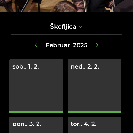
Škofljica
Februar 2025
sob., 1. 2.
ned., 2. 2.
pon., 3. 2.
tor., 4. 2.